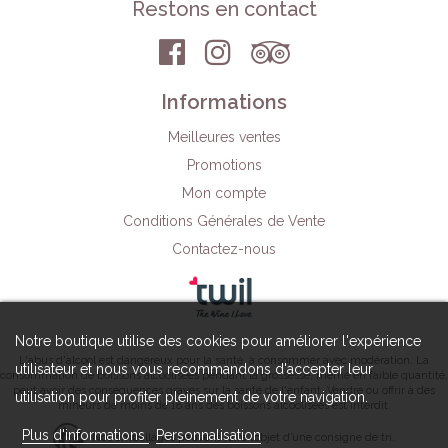
Restons en contact
Informations
Meilleures ventes
Promotions
Mon compte
Conditions Générales de Vente
Contactez-nous
Notre boutique utilise des cookies pour améliorer l'expérience
L'abus d'alcool est dangereux pour la santé, à consommer avec modération. La
utilisateur et nous vous recommandons d'accepter leur
consommation de boissons alcoolisées pendant la grossesse, même en faible quantité,
peut avoir des conséquences graves sur la santé de l'enfant. Vendre ou offrir à des
utilisation pour profiter pleinement de votre navigation.
mineurs de moins de 18 ans des boissons alcoolisées est interdit.
Plus d'informations
Personnalisation
Nos emballages peuvent faire l’objet d’une consigne de tri.