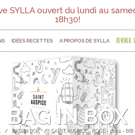
e SYLLA ouvert du lundi au samed
18h30!
DEVENIR S
NS
IDÉES RECETTES
A PROPOS DE SYLLA
BAG IN BOX
L
/
BAG IN BOX
SAINT AUSPICE - ROSÉ - 2024 - BIB