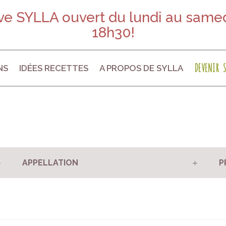
e SYLLA ouvert du lundi au samed
18h30!
DEVENIR S
NS
IDÉES RECETTES
A PROPOS DE SYLLA
APPELLATION
P