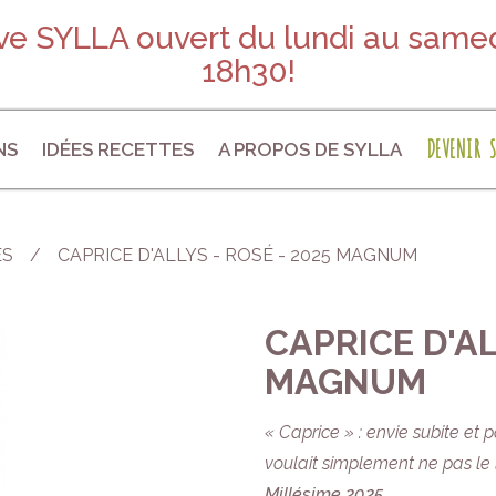
e SYLLA ouvert du lundi au samed
18h30!
DEVENIR S
NS
IDÉES RECETTES
A PROPOS DE SYLLA
ES
CAPRICE D'ALLYS - ROSÉ - 2025 MAGNUM
CAPRICE D'AL
MAGNUM
« Caprice » : envie subite et 
voulait simplement ne pas le l
Millésime 2025