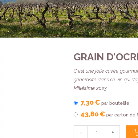
GRAIN D'OCRE
C'est une jolie cuvée gourman
générosité dans ce vin qui s'
Millésime 2023
7,30 €
par bouteille
43,80 €
par carton de 
-
+