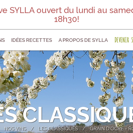
e SYLLA ouvert du lundi au samed
18h30!
DEVENIR S
NS
IDÉES RECETTES
A PROPOS DE SYLLA
ES CLASSIQU
/
NOS VINS
LES CLASSIQUES
GRAIN D'OCRE - R